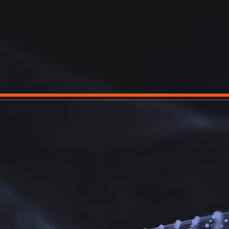
 jornada emancipatória pa
 as idades...
l está aqui para proporcionar um magnífico 
 especial em tecnologia, mas com total aten
mento cientifico, ou seja, todas as ferrament
ções para desafios globais. Se você chegou até
para se juntar a nós nessa incrível jornada!