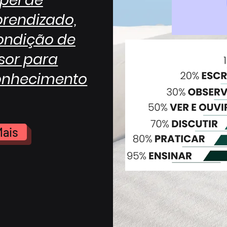
pel de
prendizado,
condição de
sor para
conhecimento
Mais