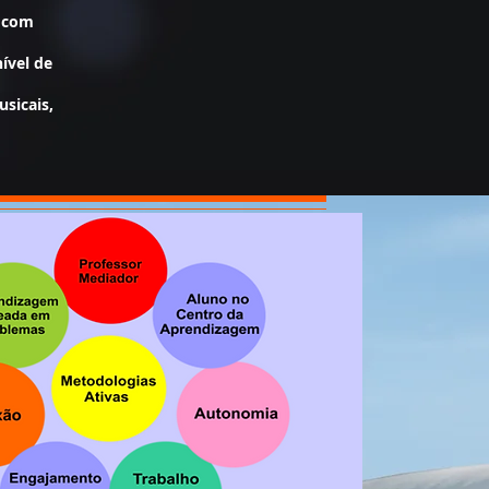
e com
ível de
sicais,