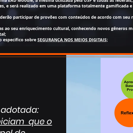
ma EAD Moodle, a mesma utilizada pela USP e todas as federais;
ses, e será realizado em uma plataforma totalmente gamificada 
derão participar de provões com conteúdos de acordo com seu n
das ao seu enriquecimento cultural, conhecendo novos gêneros mu
al;
o especifico sobre
SEGURANÇA NOS MEIOS DIGITAIS;
adotada:
iciam que o