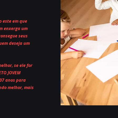
o este em que
uem enxerga um
consegue seus
 quem deseja um
lhor, se ele for
JETO JOVEM
07 anos para
ndo melhor, mais