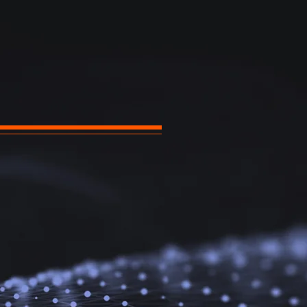
ra
ciclo de
ção às
as sendo
 aqui, é